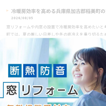
冷暖房効率を高める兵庫県加古郡稲美町の
2026/08/05
窓リフォームや内窓の設置で冷暖房効率を高めたいと
町では、夏の厳しい日差しや冬の底冷えを乗り切るた
す。しか…
窓リフォームと内窓防音性能を活かした加
2026/08/04
窓リフォームや内窓の防音性能が、どの程度まで日常
か？加古川市の住みやすさや将来的な資産価値を重視
家族の安心…