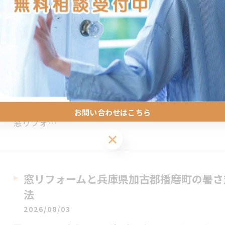
窓リフォームで熱中症対策と夏の快適さを
法
2026/08/03
暑い夏、兵庫県加古川市の住まいで熱中症の危険を感
からの熱の出入りが体感温度に大きく影響し、エアコ
お問い合わせはこちら
窓リフォ…
窓リフォームと兵庫県加古郡播磨町の暑さ
法
2026/08/03