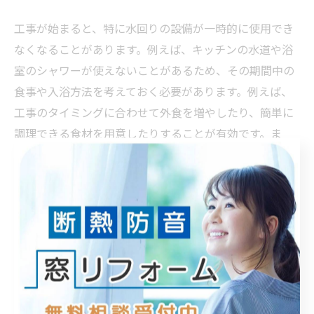
工事が始まると、特に水回りの設備が一時的に使用でき
なくなることがあります。例えば、キッチンの水道や浴
室のシャワーが使えないことがあるため、その期間中の
食事や入浴方法を考えておく必要があります。例えば、
工事のタイミングに合わせて外食を増やしたり、簡単に
調理できる食材を用意したりすることが有効です。ま
た、シャワーを利用できない期間には、近くの銭湯やシ
ャワールームを利用する方法も考えられます。
2. 生活空間が制限される中で快適に過ごす方法
リフォーム中、特に工事が長期間にわたる場合、家具の
移動や荷物の整理整頓が必要になります。これにより、
生活スペースが狭くなり、物理的な制約を感じることが