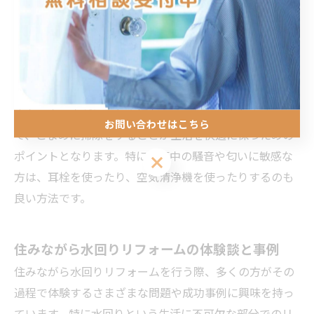
多いです。このような状況で快適に過ごすためには、事
前に家具や日用品を整理し、使わない物を一時的に移動
させることが重要です。リフォームエリアを工事専用に
区切り、残された部分で快適に過ごせるように工夫しま
しょう。
また、家の中がほこりや汚れでいっぱいになりやすいの
お問い合わせはこちら
で、こまめに掃除をすることが生活を快適に保つための
ポイントとなります。特に工事中の騒音や匂いに敏感な
方は、耳栓を使ったり、空気清浄機を使ったりするのも
良い方法です。
住みながら水回りリフォームの体験談と事例
住みながら水回りリフォームを行う際、多くの方がその
過程で体験するさまざまな問題や成功事例に興味を持っ
ています。特に水回りという生活に不可欠な部分でのリ