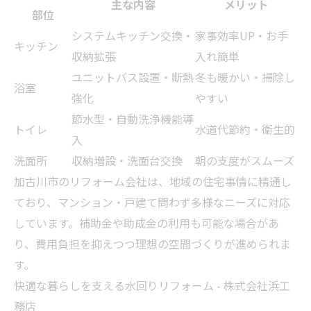
主な内容
メリット
部位
システムキッチン交換・
家事効率UP・お手
キッチン
収納拡張
入れ簡単
ユニットバス設置・断熱
冬も暖かい・掃除し
浴室
強化
やすい
節水型・自動洗浄機能導
トイレ
水道代節約・衛生的
入
洗面所
収納増設・洗面台交換
朝の支度がスムーズ
加古川市のリフォーム会社は、地域の住宅事情に精通し
ており、マンション・戸建て問わず多様なニーズに対応
しています。補助金や助成金の利用も可能な場合があ
り、費用負担を抑えつつ理想の空間づくりが進められま
す。
快適な暮らしを支える水回りリフォーム - 株式会社浜工
務店