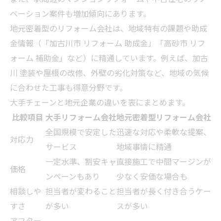
ベーション案件も増加傾向にあります。
地元密着型のリフォーム会社は、地域特有の課題や助成
金情報（「加古川市 リフォーム 助成金」「高砂市 リフ
ォーム 補助金」など）に精通しています。例えば、加古
川 塗装や屋根の改修、外壁の劣化対策など、地域の気候
に合わせた工事も得意分野です。
大手チェーンと地元企業の違いを表にまとめます。
比較項目
大手リフォーム会社
地元密着型リフォーム会社
全国規模で安定した
迅速な対応や柔軟な提案、
対応力
サービス
地域事情に精通
一定水準、割安キャ
直接施工で中間マージンが
価格
ンペーンもあり
少なく安価な場合も
相談しや
担当者が変わること
担当者が長く付き合うケー
すさ
が多い
スが多い
アフター