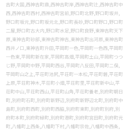
吉町大国,西神吉町鼎,西神吉町岸,西神吉町辻,西神吉町中
西,西神吉町西村,西神吉町宮前,野口町北野,野口町坂井,
野口町坂元,野口町坂元北,野口町長砂,野口町野口,野口町
二屋,野口町古大内,野口町水足,野口町良野,東神吉町天下
原,東神吉町砂部,東神吉町神吉,東神吉町出河原,東神吉町
西井ノ口,東神吉町升田,平岡町一色,平岡町一色西,平岡町
一色東,平岡町新在家,平岡町高畑,平岡町土山,平岡町つつ
じ野,平岡町中野,平岡町西谷,平岡町八反田,平岡町二俣,
平岡町山之上,平荘町池尻,平荘町一本松,平荘町磐,平荘町
上原,平荘町神木,平荘町小畑,平荘町里,平荘町新中山,平
荘町中山,平荘町西山,平荘町山角,平荘町養老,別府町朝日
町,別府町石町,別府町新野辺,別府町新野辺北町,別府町中
島町,別府町西町,別府町西脇,別府町東町,別府町別府,別
府町本町,別府町緑町,別府町港町,別府町宮田町,別府町元
町,八幡町上西条,八幡町下村,八幡町宗佐,八幡町中西条,