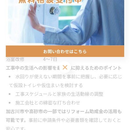
水回りリフォームの工事期間はリフォーム箇所や規模に
よって異なります。一般的な目安は以下の通りです。
工事内容
目安期間
トイレ交換
1～2日
洗面台リフォーム
1～2日
キッチン改修
3～5日
お問い合わせはこちら
浴室改修
4～7日
工事中の生活への影響を最小限に抑えるためのポイント
水回りが使えない期間を事前に把握し、必要に応じ
て仮設トイレや仮住まいを検討する
工事スケジュールと家族の生活動線の調整
施工会社との綿密な打ち合わせ
加古川市や高砂市の一部ではリフォーム助成金の活用も
可能です。
事前に申請条件や必要書類を確認しておくと
安心です。