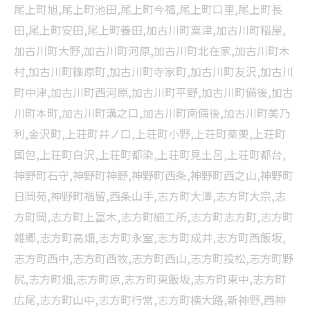
尾上町旭,尾上町池田,尾上町今福,尾上町口里,尾上町長
田,尾上町安田,尾上町養田,加古川町粟津,加古川町稲屋,
加古川町大野,加古川町河原,加古川町北在家,加古川町木
村,加古川町篠原町,加古川町寺家町,加古川町友沢,加古川
町中津,加古川町西河原,加古川町平野,加古川町備後,加古
川町本町,加古川町溝之口,加古川町南備後,加古川町美乃
利,金沢町,上荘町井ノ口,上荘町小野,上荘町薬栗,上荘町
国包,上荘町白沢,上荘町都染,上荘町見土呂,上荘町都台,
神野町石守,神野町神野,神野町西条,神野町西之山,神野町
日岡苑,神野町福留,西条山手,志方町大澤,志方町大宗,志
方町岡,志方町上冨木,志方町細工所,志方町志方町,志方町
雑郷,志方町高畑,志方町永室,志方町成井,志方町西飯坂,
志方町西中,志方町西牧,志方町西山,志方町投松,志方町野
尻,志方町畑,志方町原,志方町東飯坂,志方町東中,志方町
広尾,志方町山中,志方町行常,志方町横大路,新神野,西神