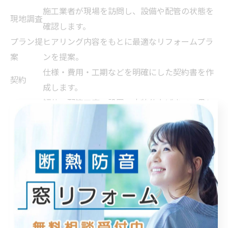
施工業者が現場を訪問し、設備や配管の状態を
現地調査
確認します。
プラン提
ヒアリング内容をもとに最適なリフォームプラ
案
ンを提案。
仕様・費用・工期などを明確にした契約書を作
契約
成します。
解体・配管工事・設置・内装仕上げまで一貫し
施工
て進行。
完成後、施主と業者で仕上がりを細かくチェッ
完了検査
クします。
現地調査やプラン提案の段階では、東加古川の立地特性
や住宅事情を踏まえたきめ細かい対応が重視されます。
地域の口コミでも信頼度が高い会社は、施工前の説明や
事前確認が丁寧な傾向です。
工事期間の目安と生活上の配慮ポイント