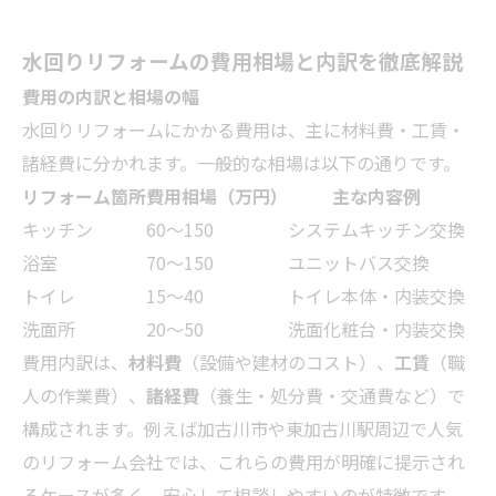
水回りリフォームの費用相場と内訳を徹底解説
費用の内訳と相場の幅
水回りリフォームにかかる費用は、主に材料費・工賃・
諸経費に分かれます。一般的な相場は以下の通りです。
リフォーム箇所
費用相場（万円）
主な内容例
キッチン
60～150
システムキッチン交換
浴室
70～150
ユニットバス交換
トイレ
15～40
トイレ本体・内装交換
洗面所
20～50
洗面化粧台・内装交換
費用内訳は、
材料費
（設備や建材のコスト）、
工賃
（職
人の作業費）、
諸経費
（養生・処分費・交通費など）で
構成されます。例えば加古川市や東加古川駅周辺で人気
のリフォーム会社では、これらの費用が明確に提示され
るケースが多く、安心して相談しやすいのが特徴です。