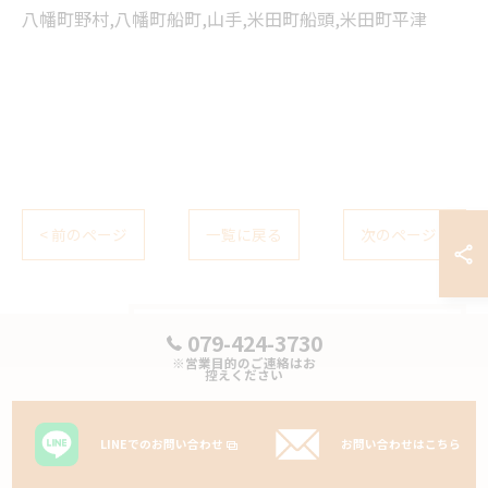
八幡町野村,八幡町船町,山手,米田町船頭,米田町平津
< 前のページ
一覧に戻る
次のページ >
079-424-3730
カテゴリー
CATEGORIES
※営業目的のご連絡はお
控えください
全てのカテゴリー
内窓7
LINEでのお問い合わせ
お問い合わせはこちら