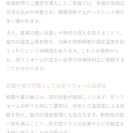
県高砂市で二重窓を導入したご家庭では、冬場の窓周辺
報
の冷え込みが改善され、暖房効率が上がったという声が
窓リフォームの補助金適用条件と注意点
多く聞かれます。
補助金を最大限活かす窓リフォーム計画法
また、夏場の強い日差しや熱気の侵入を抑えることで、
窓リフォーム補助金の最新スケジュール確
室内の温度上昇を防ぎ、冷房の使用頻度や設定温度を抑
認
えられたという体験談もあります。これらの実例から
気になる二重窓リフォーム費用の目安解説
も、窓リフォームが住まい全体の快適性向上に直結する
窓リフォーム費用の目安と見積もりポイン
ことが分かります。
ト
二重窓リフォームのコストを賢く抑える方
結露や暑さ対策としての窓リフォーム活用法
法
結露や夏の暑さは、窓の性能が関係しています。窓リフ
窓リフォーム費用の内訳と比較ポイント解
ォームの中でも特に二重窓は、外気との温度差による結
説
露を抑え、室内の湿度管理にも役立ちます。断熱性の高
二重窓リフォーム費用相場の最新トレンド
い窓を選ぶことで、冬の窓ガラスの水滴やカビの発生を
紹介
大幅に減らすことが可能です。