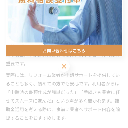
利用できるケースが多く、スムーズな申請が費用負担軽
減のカギとなります。
まず、リフォームを検討した段階で、対象となる補助金
の有無や条件を調べます。その後、見積もり取得や業者
選定を進め、補助金申請に必要な書類（見積書・図面・
申請書類など）を準備します。ほとんどの場合、工事着
お問い合わせはこちら
工前の事前申請が必須となるため、スケジュール管理も
重要です。
実際には、リフォーム業者が申請サポートを提供してい
ることも多く、初めての方でも安心です。利用者からは
「申請時の書類作成が簡単だった」「手続きも業者に任
せてスムーズに進んだ」という声が多く聞かれます。補
助金活用を考える際は、事前に業者へサポート内容を確
認することをおすすめします。