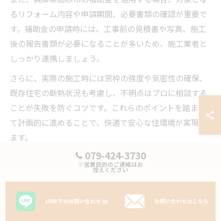
るリフォーム内容や申請期間、必要書類の確認が重要で
す。補助金の申請時には、工事前の見積書や写真、施工
後の報告書類が必要になることが多いため、施工業者と
しっかり連携しましょう。
さらに、実際の施工時には窓枠の強度や気密性の確保、
既存住宅の断熱状況も考慮し、不明点はプロに相談する
ことが失敗を防ぐコツです。これらのポイントを踏まえ
て計画的に進めることで、快適で安心な住環境が実現し
ます。
079-424-3730
窓リフォームの失敗例と対策ポイント紹介
※営業目的のご連絡はお
控えください
窓リフォームでよくある失敗例には「サイズが合わず追
加費用が発生した」「結露が完全に防げなかった」「補
LINEでのお問い合わせ
お問い合わせはこちら
助金申請の書類不備で手続きが遅れた」などがありま