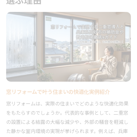
断熱性能向上を実現する窓リフォームの魅
力
二重窓導入で得られる断熱と省エネ効果
窓リフォームで実感する二重窓の断熱効果
省エネに役立つ窓リフォームの最新トレン
ド
二重窓リフォームと光熱費削減の関係性
窓リフォームがもたらす防音と快適性の向
上
窓リフォームで叶う住まいの快適化実例紹介
二重窓導入で得られる結露防止のポイント
高砂市で補助金活用するリフォームの流れ
窓リフォームは、実際の住まいでどのような快適化効果
窓リフォーム補助金申請の基本ステップ解
をもたらすのでしょうか。代表的な事例として、二重窓
説
の設置による結露の大幅な減少や、外部の騒音を軽減し
た静かな室内環境の実現が挙げられます。例えば、兵庫
高砂市で活用できる窓リフォーム補助金情