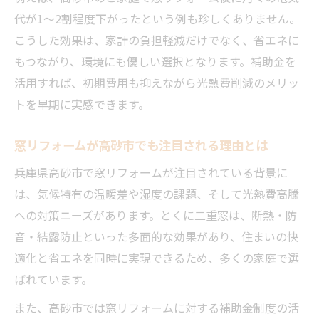
代が1〜2割程度下がったという例も珍しくありません。
解説
こうした効果は、家計の負担軽減だけでなく、省エネに
窓リフォーム補助金申請で押さえるべき注
もつながり、環境にも優しい選択となります。補助金を
意点
活用すれば、初期費用も抑えながら光熱費削減のメリッ
スムーズに進める窓リフォーム補助金活用
トを早期に実感できます。
術
窓リフォーム補助金の申請期限と今後の展
窓リフォームが高砂市でも注目される理由とは
望
兵庫県高砂市で窓リフォームが注目されている背景に
は、気候特有の温暖差や湿度の課題、そして光熱費高騰
への対策ニーズがあります。とくに二重窓は、断熱・防
音・結露防止といった多面的な効果があり、住まいの快
適化と省エネを同時に実現できるため、多くの家庭で選
ばれています。
また、高砂市では窓リフォームに対する補助金制度の活