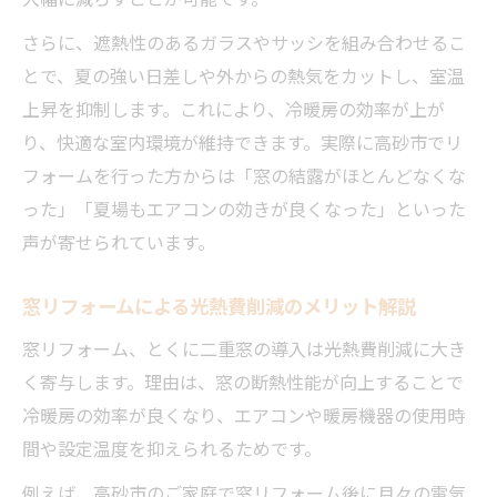
窓リフォーム費用と補助金併用時の注意点
さらに、遮熱性のあるガラスやサッシを組み合わせるこ
デメリットも知って納得の窓リフォーム選び
とで、夏の強い日差しや外からの熱気をカットし、室温
窓リフォームによる二重窓のデメリット徹
上昇を抑制します。これにより、冷暖房の効率が上が
底解説
り、快適な室内環境が維持できます。実際に高砂市でリ
二重窓リフォームで注意したいポイントと
フォームを行った方からは「窓の結露がほとんどなくな
は
った」「夏場もエアコンの効きが良くなった」といった
窓リフォームの失敗例と対策ポイント紹介
声が寄せられています。
二重窓リフォーム後の使い勝手と工夫ポイ
窓リフォームによる光熱費削減のメリット解説
ント
窓リフォーム、とくに二重窓の導入は光熱費削減に大き
窓リフォームでよくある疑問とその解消法
く寄与します。理由は、窓の断熱性能が向上することで
申請から完了まで補助金活用のコツを伝授
冷暖房の効率が良くなり、エアコンや暖房機器の使用時
窓リフォーム補助金を確実に受け取る申請
間や設定温度を抑えられるためです。
手順
例えば、高砂市のご家庭で窓リフォーム後に月々の電気
申請から工事完了までの窓リフォーム流れ