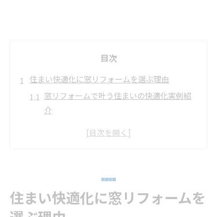
目次
住まい快適化に窓リフォームを選ぶ理由
窓リフォームで叶う住まいの快適化実例紹
介
結露や暑さ対策としての窓リフォーム活用
法
窓リフォームによる光熱費削減のメリット
解説
窓リフォームが高砂市でも注目される理由
住まい快適化に窓リフォームを
とは
選ぶ理由