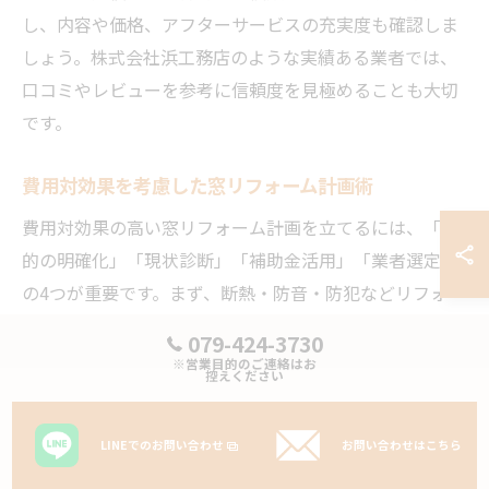
し、内容や価格、アフターサービスの充実度も確認しま
しょう。株式会社浜工務店のような実績ある業者では、
口コミやレビューを参考に信頼度を見極めることも大切
です。
費用対効果を考慮した窓リフォーム計画術
費用対効果の高い窓リフォーム計画を立てるには、「目
的の明確化」「現状診断」「補助金活用」「業者選定」
の4つが重要です。まず、断熱・防音・防犯などリフォー
ムの主な目的を明確にし、その上で住宅の現状をプロに
079-424-3730
診断してもらいましょう。診断結果をもとに最適なリフ
※営業目的のご連絡はお
控えください
ォーム方法と費用感を把握できます。
そのうえで、稲美町や兵庫県の補助金制度を積極的に活
LINEでのお問い合わせ
お問い合わせはこちら
用し、実質負担額を下げる工夫も欠かせません。地元で