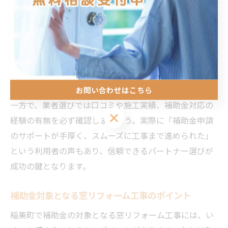
申請に必要な書類や工事計画の立案では、業者が現地調
査や見積もり段階から補助対象となる仕様を提案してく
れるため、要件不適合のリスクを減らせます。また、自
治体とのやり取りや申請手続きの進行も業者が代行して
くれる場合が多く、初めてリフォームを行う方でも安心
です。
お問い合わせはこちら
一方で、業者選びでは口コミや施工実績、補助金対応の
経験の有無を必ず確認しましょう。実際に「補助金申請
のサポートが手厚く、スムーズに工事まで進められた」
という利用者の声もあり、信頼できるパートナー選びが
成功の鍵となります。
補助金対象となる窓リフォーム工事のポイント
稲美町で補助金の対象となる窓リフォーム工事には、い