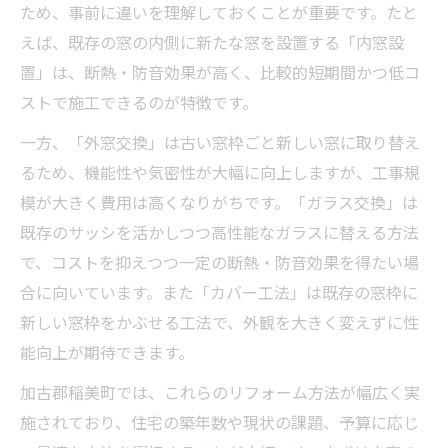
ため、事前に違いを理解しておくことが重要です。たと
準
えば、既存の窓の内側に新たな窓を設置する「内窓設
省エネと快適性を両立する窓リフォーム術
置」は、断熱・防音効果が高く、比較的短期間かつ低コ
窓リフォームで結露対策を実現する方法
ストで施工できるのが特徴です。
窓リフォームの種類別に見る断熱効果の違
一方、「外窓交換」は古い窓枠ごと新しい窓に取り替え
い
るため、機能性や気密性が大幅に向上しますが、工事規
費用対効果で比べる最新の窓リフォーム
模が大きく費用は高くなりがちです。「ガラス交換」は
窓リフォームの種類ごとに費用と効果を比
既存のサッシを活かしつつ高性能なガラスに替える方法
較
で、コストを抑えつつ一定の断熱・防音効果を得たい場
リフォーム補助金を活用した費用対効果向
合に向いています。また「カバー工法」は既存の窓枠に
上術
新しい窓枠をかぶせる工法で、外観を大きく変えずに性
窓リフォーム費用の目安と賢い選び方
能向上が期待できます。
経済的負担を減らす窓リフォームの進め方
加古郡稲美町では、これらのリフォーム方法が幅広く実
費用対効果を考慮した窓リフォーム計画術
施されており、住宅の築年数や現状の課題、予算に応じ
内窓・外窓の選択が暮らしに与える変化