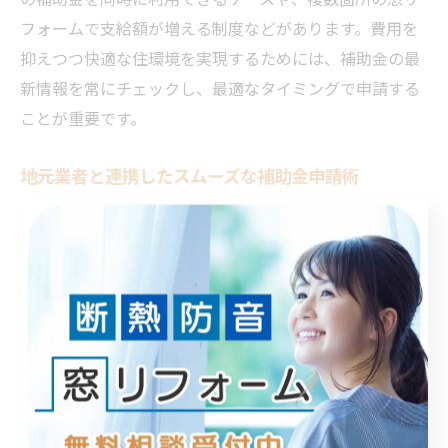
フォームで支給額が増える制度などがあります。費用を
抑えつつ快適な住環境を実現するためには、補助金の最
新情報を常にチェックし、最適なタイミングで申請する
ことが重要です。
地元業者と連携したスムーズな補助金申請術
補助金を活用した窓リフォームを成功させるには、地元
業者との連携が欠かせません。兵庫県加古郡稲美町で
は、地域密着型の工務店やリフォーム業者が補助金申請
の実務に精通しており、書類作成や工事内容のアドバイ
スを受けられるメリットがあります。特に株式会社浜工
務店のような地元で実績のある業者は、稲美町の補助金
制度に詳しく、スムーズな申請サポートが期待できま
す。