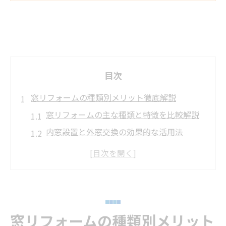
目次
窓リフォームの種類別メリット徹底解説
窓リフォームの主な種類と特徴を比較解説
内窓設置と外窓交換の効果的な活用法
ガラス交換やカバー工法の選び方と注意点
窓リフォームで得られる断熱・防音メリッ
ト
省エネ対策に最適な窓リフォームの種類選
び
窓リフォームの種類別メリット