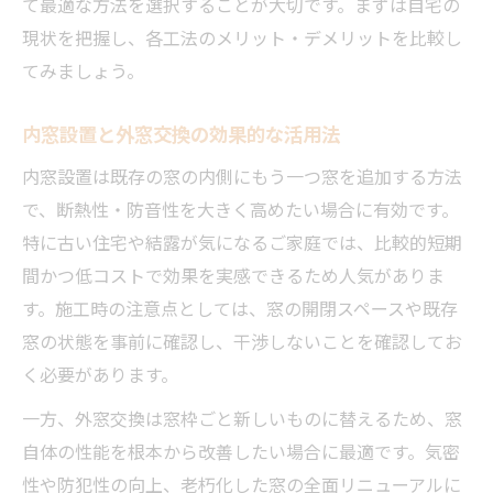
て最適な方法を選択することが大切です。まずは自宅の
内窓設置が暮らしにもたらす快適性の向上
現状を把握し、各工法のメリット・デメリットを比較し
外窓交換による生活環境の改善効果とは
てみましょう。
窓リフォームによる光熱費削減の実感例
内窓設置と外窓交換の効果的な活用法
断熱・防音を実現する窓リフォームの魅力
内窓設置は既存の窓の内側にもう一つ窓を追加する方法
窓リフォーム選択で変わる毎日の満足度
で、断熱性・防音性を大きく高めたい場合に有効です。
稲美町の補助金を活かす窓リフォーム計画
特に古い住宅や結露が気になるご家庭では、比較的短期
補助金を有効活用する窓リフォーム計画の
間かつ低コストで効果を実感できるため人気がありま
立て方
す。施工時の注意点としては、窓の開閉スペースや既存
補助対象工事を見極める窓リフォームの手
窓の状態を事前に確認し、干渉しないことを確認してお
順
く必要があります。
スムーズに進める窓リフォーム申請準備の
一方、外窓交換は窓枠ごと新しいものに替えるため、窓
コツ
自体の性能を根本から改善したい場合に最適です。気密
地元業者と進める安心の窓リフォーム計画
性や防犯性の向上、老朽化した窓の全面リニューアルに