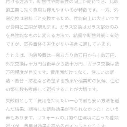
付ける方法で、断熱性や防音性の向上が期待でき、比較
的工期も短く費用も抑えやすいのが特徴です。一方、外
窓交換は窓枠ごと交換するため、性能向上は大きいです
が費用と工期が増えます。ガラス交換はガラス部分のみ
を高性能なものに変える方法で、結露や断熱対策に有効
ですが、窓枠自体の劣化がない場合に適しています。
たとえば、内窓設置は一窓あたり数万円から十数万円、
外窓交換は十万円台後半から数十万円、ガラス交換は数
万円程度が目安です。費用面だけでなく、住まいの断
熱・遮音・防犯など希望する効果や稲美町の気候、住宅
の築年数も考慮して選択することが大切です。
失敗例として「費用を抑えたい一心で最も安い方法を選
んだ結果、期待した断熱効果が得られなかった」という
声もあります。リフォームの目的や住環境に合った種類
選びが、費用対効果を高めるポイントとなります。