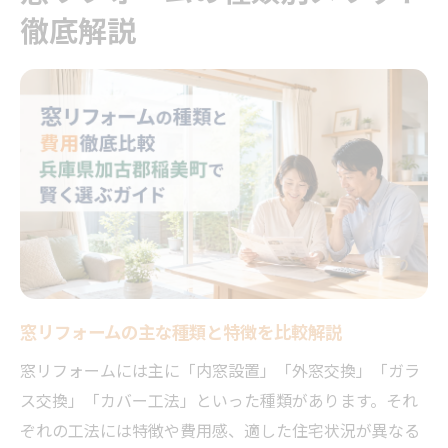
稲美町で補助金を活用する窓リフォーム術
徹底解説
稲美町の窓リフォーム補助金制度の申請条
件
窓リフォームの費用抑制に役立つ補助活用
法
地元業者と連携したスムーズな補助金申請
術
補助金対象となる窓リフォーム工事のポイ
ント
申請前に確認したい窓リフォームの注意事
項
窓リフォームの主な種類と特徴を比較解説
断熱や防音も叶う窓リフォームの選び方
窓リフォームには主に「内窓設置」「外窓交換」「ガラ
断熱性能を高める窓リフォームの最適手法
ス交換」「カバー工法」といった種類があります。それ
ぞれの工法には特徴や費用感、適した住宅状況が異なる
防音対策に効果的な窓リフォームの選定基