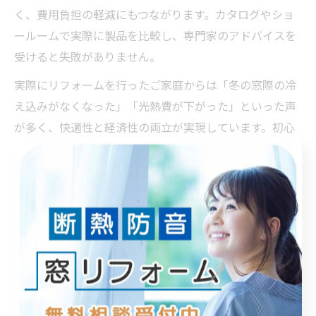
く、費用負担の軽減にもつながります。カタログやショ
ールームで実際に製品を比較し、専門家のアドバイスを
受けると失敗がありません。
実際にリフォームを行ったご家庭からは「冬の窓際の冷
え込みがなくなった」「光熱費が下がった」といった声
が多く、快適性と経済性の両立が実現しています。初心
者の方は、まず予算や目的を明確にし、補助金利用の可
否も含めて最適なサッシ選びを進めましょう。
窓リフォームで防音対策を重視する理由と効果
現代の住宅で防音対策が重視される理由は、生活環境の
多様化や周辺環境の変化にあります。高砂市でも、近隣
の生活音や交通騒音がストレスとなるケースが増え、防
音リフォームのニーズが高まっています。窓は音の出入