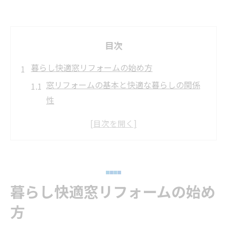
目次
暮らし快適窓リフォームの始め方
窓リフォームの基本と快適な暮らしの関係
性
高砂市で窓リフォームが注目される理由と
は
初めてでも安心な窓リフォームの流れとコ
ツ
窓リフォーム費用の相場と賢い予算設定方
暮らし快適窓リフォームの始め
法
方
窓リフォームで得られる断熱・防音の効果