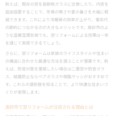
体像
例えば、既存の窓を高断熱ガラスに交換したり、内窓を
家計に優しい窓リフォーム補助金の選び方
追加設置することで、冬場の寒さや夏の暑さを大幅に軽
減できます。これにより冷暖房の効率が上がり、電気代
申請しやすい窓リフォーム助成金の活用術
の節約につながるのが大きなメリットです。高砂市のよ
高砂市で窓リフォーム助成金を賢く使う方
うな温暖湿潤気候でも、窓リフォームによる効果は一年
法
を通じて実感できるでしょう。
助成金対象の窓リフォーム事例と効果を紹
さらに、窓リフォームは家族のライフスタイルや住まい
介
の構造に合わせた最適な方法を選ぶことが重要です。例
内窓設置の最新動向と選び方ポイント
えば、防音対策を重視したい場合は二重窓や防音ガラ
窓リフォームで注目の内窓設置メリット比
ス、結露防止ならペアガラスや樹脂サッシがおすすめで
較
す。これらの選択肢を知ることで、より快適な住まいづ
内窓リフォームの大手会社特徴と選び方解
くりが実現します。
説
断熱・防音効果が高い内窓リフォームの実
高砂市で窓リフォームが注目される理由とは
例