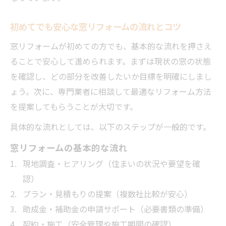
一覧
初めてでも安心な窓リフォームの流れとコツ
失敗しないための窓リフォーム申請手順ガ
イド
窓リフォームが初めての方でも、基本的な流れを押さえ
ることで安心して進められます。まずは現状の窓の状態
窓リフォーム補助金審査で注意すべきポイ
を確認し、どの部分を改善したいか目標を明確にしまし
ント
ょう。次に、専門業者に相談して最適なリフォーム方法
助成金申請でよくある疑問と解決法を紹介
を提案してもらうことが大切です。
高砂市窓リフォーム申請時の最新情報まと
具体的な流れとしては、以下のステップが一般的です。
め
窓リフォームの基本的な流れ
現地調査・ヒアリング（住まいの状況や要望を確
認）
プラン・見積もりの提案（複数社比較が安心）
助成金・補助金の申請サポート（必要書類の準備）
契約・施工（安全管理や施工期間の確認）