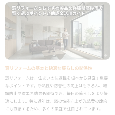
解説
断熱や防音に効く窓リフォーム実践術
断熱に強い窓リフォームの施工ポイントを
解説
防音性を高める窓リフォームの具体的な方
法
窓リフォームで人気の断熱サッシ選び方ガ
イド
窓リフォームの基本と快適な暮らしの関係性
窓リフォームで防音対策を重視する理由と
効果
窓リフォームは、住まいの快適性を根本から見直す重要
最新技術による窓リフォーム事例とその効
なポイントです。断熱性や防音性の向上はもちろん、結
果
露防止や省エネ効果も期待でき、毎日の暮らしをより快
適にします。特に近年は、窓の性能向上が光熱費の節約
助成金活用で家計にも優しい窓リフォーム
にも直結するため、多くの家庭で注目されています。
窓リフォームで利用できる助成金制度の全