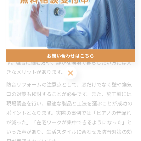
りが最も多い箇所の一つであり、ここを強化することで
住まい全体の静音性を大きく向上させることができま
す。
防音窓の主な効果は、外部騒音の遮断と室内音漏れの防
止です。特に厚みの異なる複層ガラスや防音合わせガラ
スを使用することで、騒音レベルを大幅に低減できま
お問い合わせはこちら
す。騒音に悩む方や、静かな環境で暮らしたい方には大
きなメリットがあります。
防音リフォームの注意点として、窓だけでなく壁や換気
口の対策も検討することが必要です。また、施工前には
現場調査を行い、最適な製品と工法を選ぶことが成功の
ポイントとなります。実際の事例では「ピアノの音漏れ
が減った」「在宅ワークが集中できるようになった」と
いった声があり、生活スタイルに合わせた防音対策の効
果が実感されています。