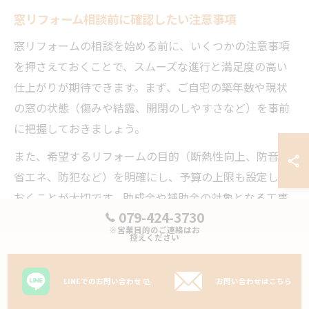
窓リフォーム相談前に確認したい注意事項
窓リフォームの相談を始める前に、いくつかの注意事項
を押さえておくことで、スムーズな進行と満足度の高い
仕上がりが期待できます。まず、ご自宅の築年数や現状
の窓の状態（傷みや結露、開閉のしやすさなど）を事前
に把握しておきましょう。
また、希望するリフォームの目的（断熱性向上、防音、
省エネ、防犯など）を明確にし、予算の上限も設定して
おくことが大切です。助成金や補助金の対象となる工事
079-424-3730
内容や製品仕様も、事前に市役所や業者に確認しておく
※営業目的のご連絡はお
と安心です。失敗例として、補助金対象外の製品を選ん
控えください
でしまい、予算オーバーや申請不可になるケースがある
ため注意しましょう。
LINEでのお問い合わせ
お問い合わせはこちら
特に高砂市では、地域の気候や住宅事情を踏まえた最適