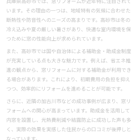
兵庫県高砂市では、窓リフォームが近年特に注目されて
窓リフォームで失敗しない内窓材の選び方
います。その理由の一つは、地域特有の気候に合わせた
内窓設置で暮らしが変わる最新トレンド紹
断熱性や防音性へのニーズの高まりです。高砂市は冬の
介
冷え込みや夏の厳しい暑さがあり、快適な室内環境を保
高砂市で賢く窓リフォームを進める方法
つために窓の性能向上が求められています。
高砂市で信頼できる窓リフォーム業者の選
また、高砂市では国や自治体による補助金・助成金制度
定術
が充実している点も大きな魅力です。例えば、省エネ推
窓リフォーム相談前に確認したい注意事項
進の観点から、窓リフォームに対する補助金が利用でき
地元密着型窓リフォームの安心ポイント紹
る場合があります。これにより、初期費用の負担を抑え
介
つつ、効率的にリフォームを進めることが可能です。
工事前後に押さえたい窓リフォームの流れ
さらに、近隣の加古川市などの成功事例が広まり、窓リ
高砂市の住宅事情に合った窓リフォーム戦
フォームへの関心が高まっています。助成金を活用して
略
内窓を設置し、光熱費削減や結露防止に成功した声も多
補助金申請のコツと注意点を徹底解説
く、実際の効果を実感した住民からの口コミが後押しと
なっています。
窓リフォーム補助金申請で準備すべき書類