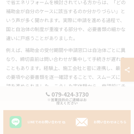
で省エネリフォームを検討されている方からは、「どの
補助金が自分のケースに該当するのか分かりづらい」と
いう声が多く聞かれます。実際に申請を進める過程で、
国と自治体の制度が重複する部分や、必要書類の細かな
違いに戸惑うことがありました。
例えば、補助金の受付期間や申請窓口は自治体ごとに異
なり、締切直前は問い合わせが集中して手続きが遅れる
こともあります。経験上、施工会社と密に連携し、最新
の要項や必要書類を逐一確認することで、スムーズに申
請を進められました。こうした実体験から、申請前にチ
079-424-3730
ェックリストを作成し、早めに準備を始めることが重要
※営業目的のご連絡はお
だと実感しています。
控えください
省エネ窓リフォームの体験談から学ぶ成功の秘訣
LINEでのお問い合わせ
お問い合わせはこちら
省エネ窓リフォームを実施した方の声から浮かび上がる