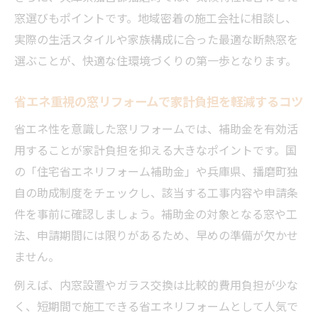
法
窓選びもポイントです。地域密着の施工会社に相談し、
快適な暮らしを実現する省エネリフォーム方法
実際の生活スタイルや家族構成に合った最適な断熱窓を
選ぶことが、快適な住環境づくりの第一歩となります。
窓リフォームで実現する快適な省エネ生活
の秘訣
省エネ重視の窓リフォームで家計負担を軽減するコツ
暮らしを変える省エネリフォームの具体的
な方法
省エネ性を意識した窓リフォームでは、補助金を有効活
用することが家計負担を抑える大きなポイントです。国
窓リフォームがもたらす快適性と省エネ効
の「住宅省エネリフォーム補助金」や兵庫県、播磨町独
果
自の助成制度をチェックし、該当する工事内容や申請条
省エネリフォームで理想の住まいを手に入
件を事前に確認しましょう。補助金の対象となる窓や工
れる方法
法、申請期間には限りがあるため、早めの準備が欠かせ
窓リフォームと省エネ対策の組み合わせア
ません。
イデア
例えば、内窓設置やガラス交換は比較的費用負担が少な
く、短期間で施工できる省エネリフォームとして人気で