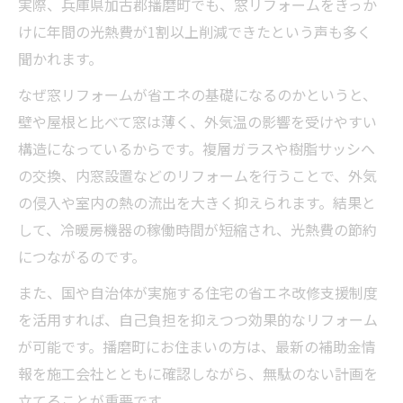
実際、兵庫県加古郡播磨町でも、窓リフォームをきっか
紹介
けに年間の光熱費が1割以上削減できたという声も多く
省エネ窓リフォーム後の家計変化とその効
聞かれます。
果
なぜ窓リフォームが省エネの基礎になるのかというと、
断熱窓リフォームの光熱費節約成功ストー
壁や屋根と比べて窓は薄く、外気温の影響を受けやすい
リー
構造になっているからです。複層ガラスや樹脂サッシへ
窓リフォームが暮らしに与える省エネ効果
の交換、内窓設置などのリフォームを行うことで、外気
とは
の侵入や室内の熱の流出を大きく抑えられます。結果と
光熱費ダウンに役立つ窓リフォームのポイ
して、冷暖房機器の稼働時間が短縮され、光熱費の節約
ント
につながるのです。
窓リフォームを検討する方必見の申請ポイント
また、国や自治体が実施する住宅の省エネ改修支援制度
窓リフォーム補助金申請の注意点と基本手
を活用すれば、自己負担を抑えつつ効果的なリフォーム
順
が可能です。播磨町にお住まいの方は、最新の補助金情
申請時に必要な書類と確認すべきポイント
報を施工会社とともに確認しながら、無駄のない計画を
補助金申請を成功させるための窓リフォー
立てることが重要です。