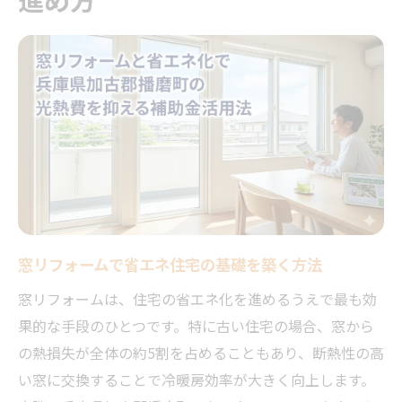
リフォーム前に知りたい省エネ窓の選び方
ガイド
補助金活用でお得に始める省エネ改修術
窓リフォームに利用できる補助金の最新情
報
省エネ改修で知っておきたい補助金の活用
法
窓リフォーム補助金の併用ポイントと注意
事項
窓リフォームで省エネ住宅の基礎を築く方法
国と自治体補助金の違いと賢い使い分け方
窓リフォームの補助金申請で失敗しない手
窓リフォームは、住宅の省エネ化を進めるうえで最も効
順
果的な手段のひとつです。特に古い住宅の場合、窓から
の熱損失が全体の約5割を占めることもあり、断熱性の高
光熱費削減に効果的な窓リフォーム事例
い窓に交換することで冷暖房効率が大きく向上します。
窓リフォームで光熱費削減を実現した実例