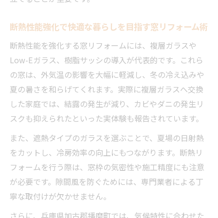
ム準備
工事前に押さえたい窓リフォームの申請ル
断熱性能強化で快適な暮らしを目指す窓リフォーム術
ール
断熱性能を強化する窓リフォームには、複層ガラスや
自治体ごとの窓リフォーム申請条件の違い
Low-Eガラス、樹脂サッシの導入が代表的です。これら
実体験を通じて学ぶ補助金申請のコツ
の窓は、外気温の影響を大幅に軽減し、冬の冷え込みや
窓リフォーム補助金申請で感じた実体験の
夏の暑さを和らげてくれます。実際に複層ガラスへ交換
ポイント
した家庭では、結露の発生が減り、カビやダニの発生リ
スクも抑えられたといった実体験も報告されています。
省エネ窓リフォームの体験談から学ぶ成功
の秘訣
また、遮熱タイプのガラスを選ぶことで、夏場の日射熱
補助金を上手に活用した窓リフォーム事例
をカットし、冷房効率の向上にもつながります。断熱リ
集
フォームを行う際は、窓枠の気密性や施工精度にも注意
実体験から見えた窓リフォーム申請の落と
が必要です。隙間風を防ぐためには、専門業者による丁
し穴
寧な取付けが欠かせません。
窓リフォーム補助金申請で役立った準備方
さらに、兵庫県加古郡播磨町では、気候特性に合わせた