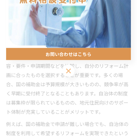
金があります。国の制度は対象地域が広く、一定の省エ
ネ基準を満たした工事に対して支給されるのが特徴で
す。一方、自治体の補助金は地域特有の課題やニーズに
合わせて設定されており、より手厚いサポートや追加条
件が設けられている場合もあります。
お問い合わせはこちら
賢く使い分けるには、まず国と自治体の補助金制度の内
容・要件・申請期間などを比較し、自分のリフォーム計
画に合ったものを選択することが重要です。多くの場
合、国の補助金は予算規模が大きいものの、競争率が高
く早期に受付終了となることもあります。自治体の制度
は募集枠が限られているものの、地元住民向けのサポー
ト体制が充実していることがメリットです。
例えば、国の補助金で申請が難しい場合でも、自治体の
制度を利用して希望するリフォームを実現できたという