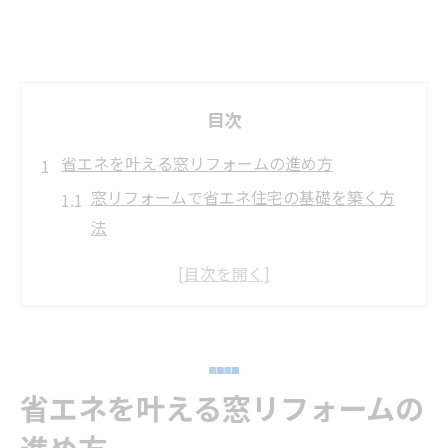
目次
省エネを叶える窓リフォームの進め方
窓リフォームで省エネ住宅の基礎を築く方
法
断熱性能強化で快適な暮らしを目指す窓リ
フォーム術
省エネ重視の窓リフォームで家計負担を軽
減するコツ
窓リフォームに最適なタイミングと進め方
省エネを叶える窓リフォームの
のポイント
進め方