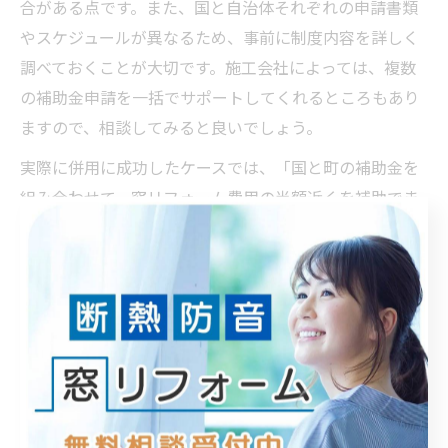
合がある点です。また、国と自治体それぞれの申請書類
やスケジュールが異なるため、事前に制度内容を詳しく
調べておくことが大切です。施工会社によっては、複数
の補助金申請を一括でサポートしてくれるところもあり
ますので、相談してみると良いでしょう。
実際に併用に成功したケースでは、「国と町の補助金を
組み合わせて、窓リフォーム費用の半額近くを補助でま
かなえた」といった例が見られます。反対に、制度の詳
細を確認せずに申請し、結果的にどちらの補助金も受け
取れなかったという失敗例もあるため、慎重な情報収集
が不可欠です。
国と自治体補助金の違いと賢い使い分け方
窓リフォームに活用できる補助金には、国が実施する
「省エネリフォーム補助金」と、自治体ごとの独自助成